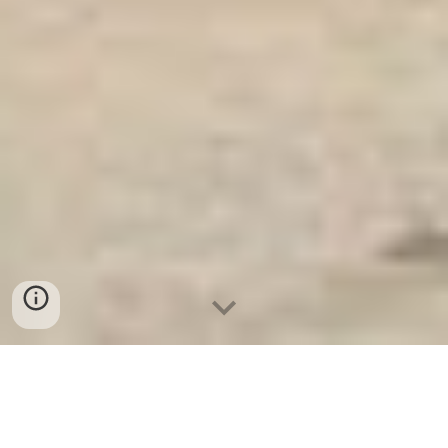
Ket Sat Ngan Hang
-
Premium Safe Box
-
Két Sắt Thông Minh LIBERTY Safe LB50