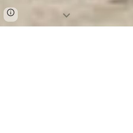
Ket Sat Ngan Hang
-
Safes Box Company
-
Két Sắt Thông Minh
LIBERTY Safe LB68 Pro
Fingerprint Safe Box Bielefeld Germany Xưởng Sản Xuất
Giường Quân Đội