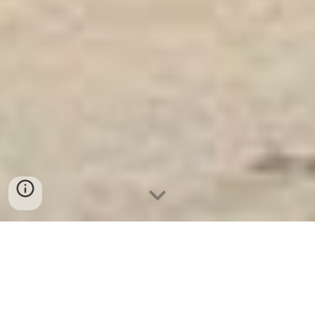
Két Sắt Ngân Hàng
-
Safes
-
LIBERTY Safe
Safe In Hotel Hamburg Germany Made In Viet Nam
Tìm Nguồn Hàng Két Sắt huyện phú xuyên chính hãng
giá rẻ nhất