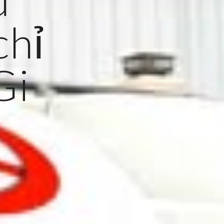
chỉ
Gi