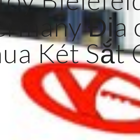
rmany Địa 
ua Két Sắt 