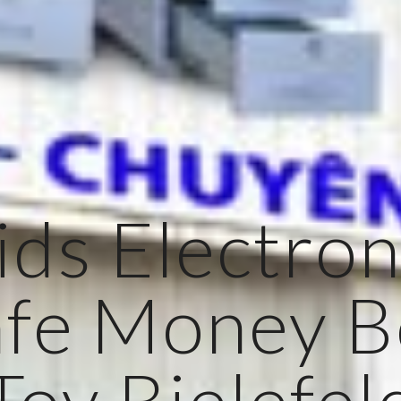
ids Electron
afe Money B
Toy Bielefel