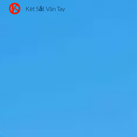
Két Sắt Vân Tay
Sk