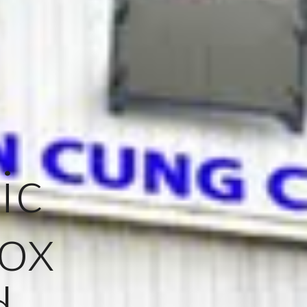
ic
ox
d