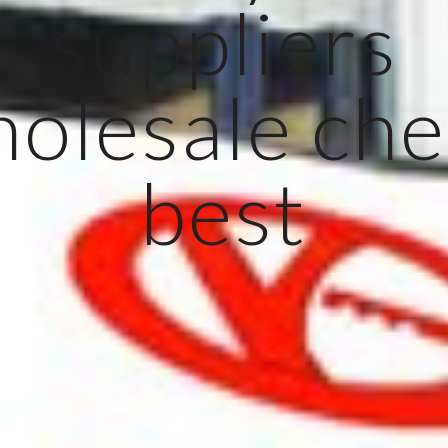
suppliers
olesale ch
best