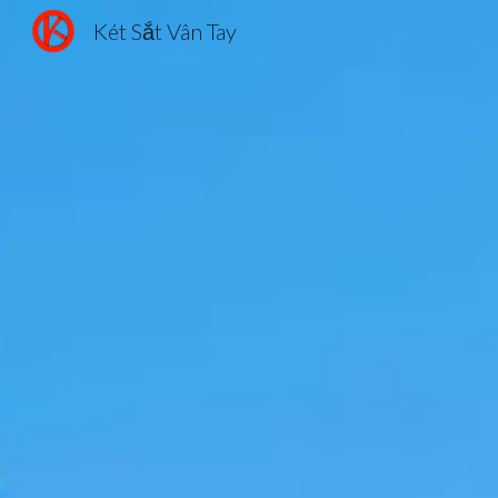
Két Sắt Vân Tay
Sk