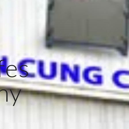
fes
ny