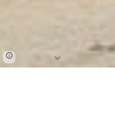
Ket Sat Ngan Hang
-
Luxury Home Safes
-
Két Sắt Thông Minh
LIBERTY Safe
Office Safe Germany Manufacturers Địa chỉ mua Két Sắt Đắk
Nông