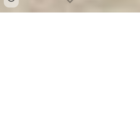
Két Sắt An Toàn
-
Big Safe
-
LIBERTY Safe
-
Két Sắt Việt
Tiệp
-
Két Sắt Ngân Hàng
Security Safes Munich Germany Manufacturers Suppliers
Kệ Sắt Lắp Ghép chính hãng tại hà nội