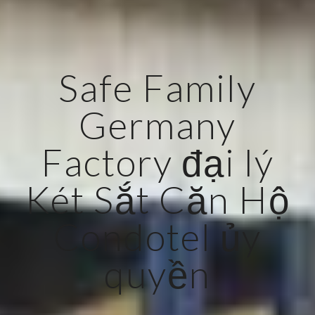
Safe Family
Germany
Factory đại lý
Két Sắt Căn Hộ
Condotel ủy
quyền