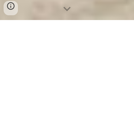
Ket Sat Ngan Hang
-
Luxury Home Safes
-
Két Sắt Thông Minh
LIBERTY Safe
Safe Family Germany Factory đại lý Két Sắt Căn Hộ Condotel ủy
quyền