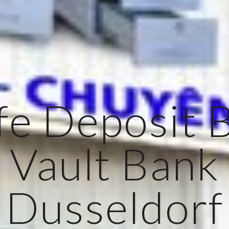
fe Deposit 
Vault Bank
Dusseldorf