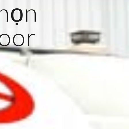
họn
oor