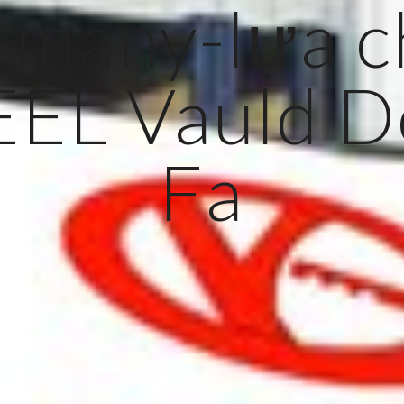
rmany-lựa c
EEL Vauld D
Fa