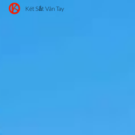
Két Sắt Vân Tay
Sk