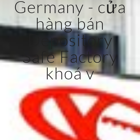
Germany - cửa
hàng bán
Depository
Safe Factory
khoá v