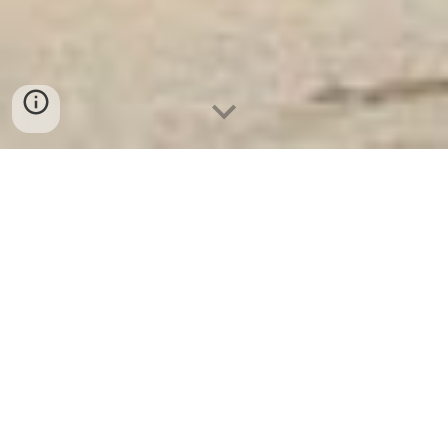
Két Sắt Ngân Hàng
-
Depository Safes
-
Két Sắt Thông Minh
LIBERTY Safes
Safe Box Hotel Munich Germany - cửa hàng
bán Depository Safe Factory khoá vân tay
Leider konnte ich keine direkten Informationen zu
bestimmten Tresorfabriken in München finden. Die
Suchergebnisse zeigen hauptsächlich Tresorgeschäfte und
-lieferanten in Vietnam, die mit aus Deutschland