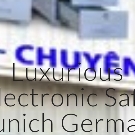
Luxurious
lectronic Sa
nich Germ