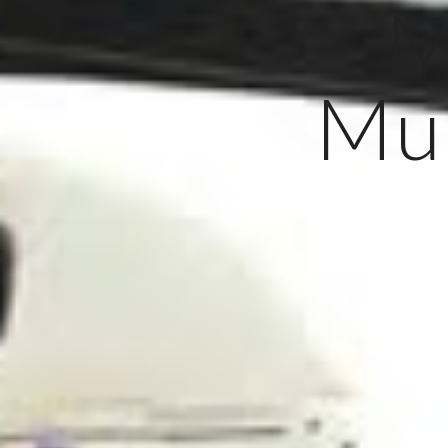
M
Mua