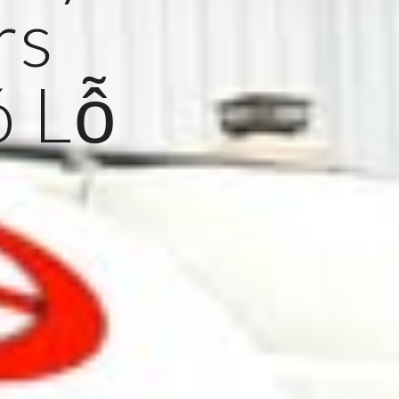
rs
ó Lỗ