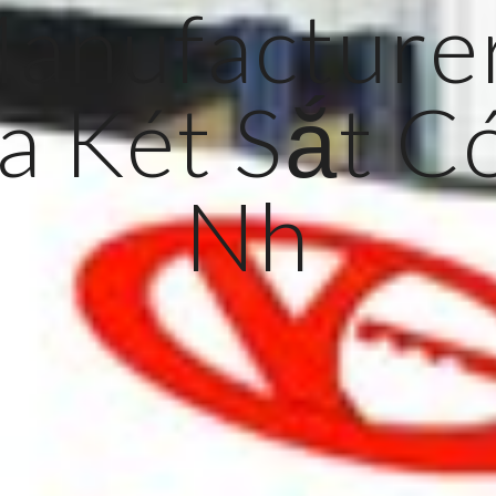
anufacture
 Két Sắt C
Nh