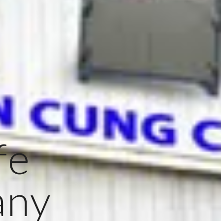
fe
any