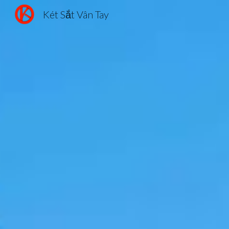
Két Sắt Vân Tay
Sk