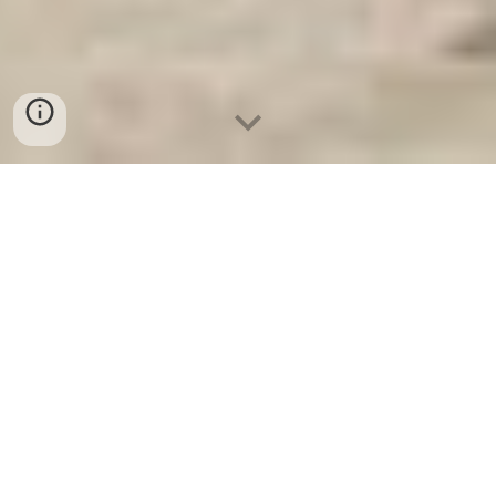
Két Sắt An Toàn
-
Big Safe
-
LIBERTY Safe
-
Két Sắt Việt
Tiệp
-
Két Sắt Ngân Hàng
Luxurious Fingerprint Safe Cologne Germany
Manufacturers Cửa Chống Cháy Kiểm Định PCCC chính
hiệu