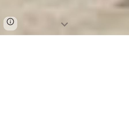
Két Sắt An Toàn
-
Big Safe
-
LIBERTY Safe
-
Két Sắt Việt
Tiệp
-
Két Sắt Ngân Hàng
Luxury Safes Munich Germany Factory Direct Fast
Shipping Sản Xuất Két Bạc Cao Cấp Chính Hãng uy tín giá
rẻ miền bắc