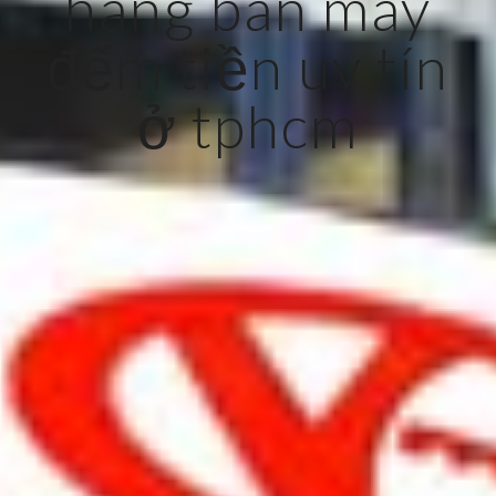
hàng bán máy
đếm tiền uy tín
ở tphcm