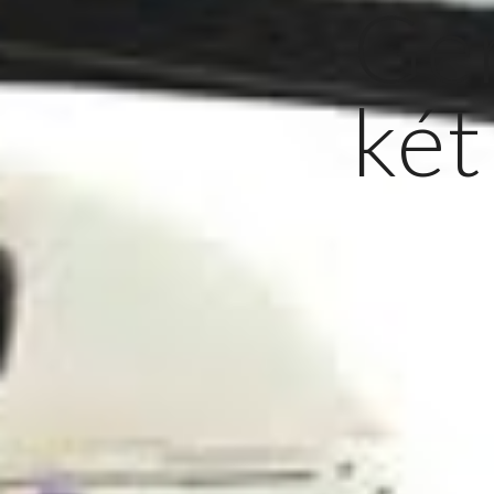
Ge
két