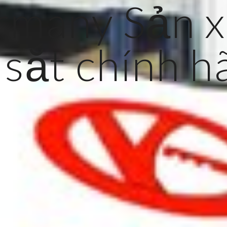
rmany Sản x
 sắt chính 