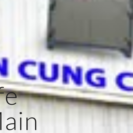
fe
Main