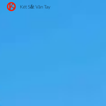
Két Sắt Vân Tay
Sk