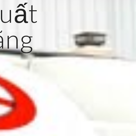
uất
hãng