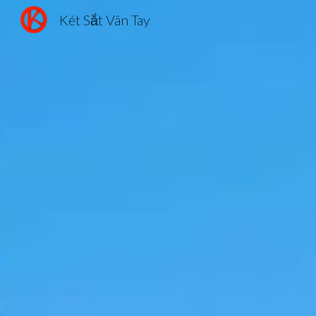
Két Sắt Vân Tay
Sk