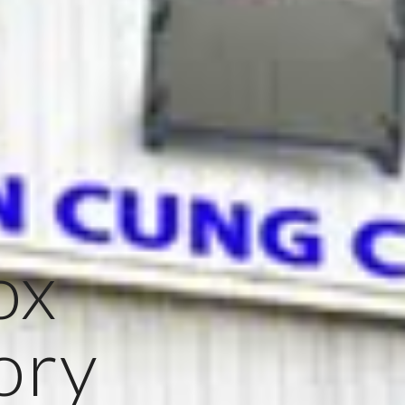
ox
ory