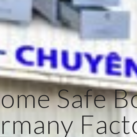
ome Safe B
rmany Fact