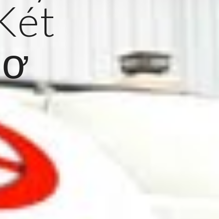
Két
sơ