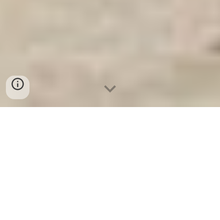
Ket Sat Ngan Hang
-
Premium Safe Box
-
Két Sắt Thông Minh LIBERTY Safe LB50
Pro
Safe Deposit Box Leipzig Germany-lựa
chọn STEEL Vauld Doors Suppliers and
Exporters chính hãng cao cấp nhất