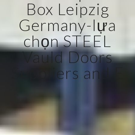
Box Leipzig
Germany-lựa
chọn STEEL
Vauld Doors
Suppliers and E