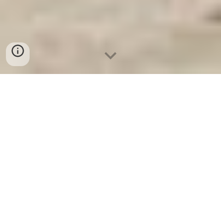
Ket Sat Ngan Hang
-
Safe
-
Két Sắt Thông
Minh LIBERTY Safe
Steel Shelf Hamburg Germany Factory Nhà
Máy Sản Xuất Giường Quân Đội chính hãng
uy tín